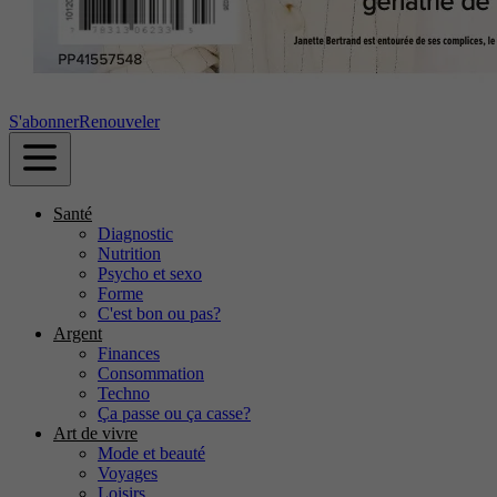
S'abonner
Renouveler
Santé
Diagnostic
Nutrition
Psycho et sexo
Forme
C'est bon ou pas?
Argent
Finances
Consommation
Techno
Ça passe ou ça casse?
Art de vivre
Mode et beauté
Voyages
Loisirs