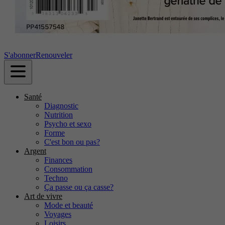
S'abonner
Renouveler
Santé
Diagnostic
Nutrition
Psycho et sexo
Forme
C'est bon ou pas?
Argent
Finances
Consommation
Techno
Ça passe ou ça casse?
Art de vivre
Mode et beauté
Voyages
Loisirs