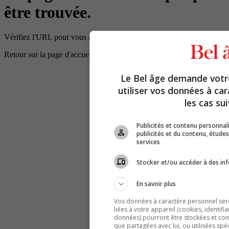
être trouvée.
Vérifiez l'URL pour vous assurer que le chemin d'accès est correct.
Retour sur la page d'accueil
Le Bel âge demande vot
utiliser vos données à ca
les cas sui
Publicités et contenu personna
publicités et du contenu, étud
services
Stocker et/ou accéder à des inf
En savoir plus
Vos données à caractère personnel seron
liées à votre appareil (cookies, identifi
données) pourront être stockées et cons
que partagées avec lui, ou utilisées spé