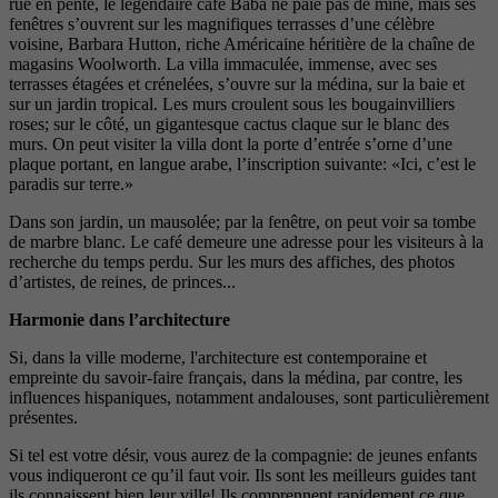
rue en pente, le légendaire café Baba ne paie pas de mine, mais ses
fenêtres s’ouvrent sur les magnifiques terrasses d’une célèbre
voisine, Barbara Hutton, riche Américaine héritière de la chaîne de
magasins Woolworth. La villa immaculée, immense, avec ses
terrasses étagées et crénelées, s’ouvre sur la médina, sur la baie et
sur un jardin tropical. Les murs croulent sous les bougainvilliers
roses; sur le côté, un gigantesque cactus claque sur le blanc des
murs. On peut visiter la villa dont la porte d’entrée s’orne d’une
plaque portant, en langue arabe, l’inscription suivante: «Ici, c’est le
paradis sur terre.»
Dans son jardin, un mausolée; par la fenêtre, on peut voir sa tombe
de marbre blanc. Le café demeure une adresse pour les visiteurs à la
recherche du temps perdu. Sur les murs des affiches, des photos
d’artistes, de reines, de princes...
Harmonie dans l’architecture
Si, dans la ville moderne, l'architecture est contemporaine et
empreinte du savoir-faire français, dans la médina, par contre, les
influences hispaniques, notamment andalouses, sont particulièrement
présentes.
Si tel est votre désir, vous aurez de la compagnie: de jeunes enfants
vous indiqueront ce qu’il faut voir. Ils sont les meilleurs guides tant
ils connaissent bien leur ville! Ils comprennent rapidement ce que