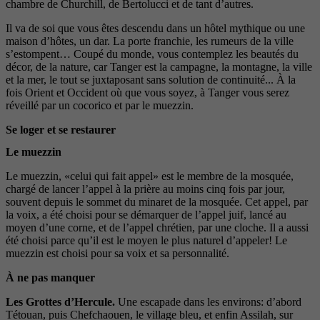
chambre de Churchill, de Bertolucci et de tant d’autres.
Il va de soi que vous êtes descendu dans un hôtel mythique ou une
maison d’hôtes, un dar. La porte franchie, les rumeurs de la ville
s’estompent… Coupé du monde, vous contemplez les beautés du
décor, de la nature, car Tanger est la campagne, la montagne, la ville
et la mer, le tout se juxtaposant sans solution de continuité... À la
fois Orient et Occident où que vous soyez, à Tanger vous serez
réveillé par un cocorico et par le muezzin.
Se loger et se restaurer
Le muezzin
Le muezzin, «celui qui fait appel» est le membre de la mosquée,
chargé de lancer l’appel à la prière au moins cinq fois par jour,
souvent depuis le sommet du minaret de la mosquée. Cet appel, par
la voix, a été choisi pour se démarquer de l’appel juif, lancé au
moyen d’une corne, et de l’appel chrétien, par une cloche. Il a aussi
été choisi parce qu’il est le moyen le plus naturel d’appeler! Le
muezzin est choisi pour sa voix et sa personnalité.
À ne pas manquer
Les Grottes d’Hercule.
Une escapade dans les environs: d’abord
Tétouan, puis Chefchaouen, le village bleu, et enfin Assilah, sur