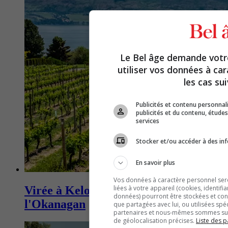
Le Bel âge demande vot
utiliser vos données à ca
les cas sui
Publicités et contenu personna
publicités et du contenu, étud
services
Stocker et/ou accéder à des inf
En savoir plus
Vos données à caractère personnel seron
liées à votre appareil (cookies, identifi
Virée à Kelowna et dans la vallée de
données) pourront être stockées et cons
l'Okanagan
que partagées avec lui, ou utilisées spé
partenaires et nous-mêmes sommes susc
de géolocalisation précises.
Liste des p