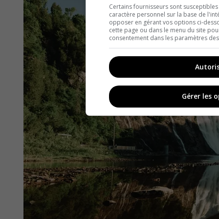
Certains fournisseurs sont susceptibles
caractère personnel sur la base de l'int
opposer en gérant vos options ci-desso
cette page ou dans le menu du site pour
consentement dans les paramètres des c
Autori
Gérer les 