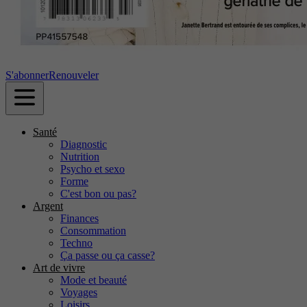
S'abonner
Renouveler
Santé
Diagnostic
Nutrition
Psycho et sexo
Forme
C'est bon ou pas?
Argent
Finances
Consommation
Techno
Ça passe ou ça casse?
Art de vivre
Mode et beauté
Voyages
Loisirs