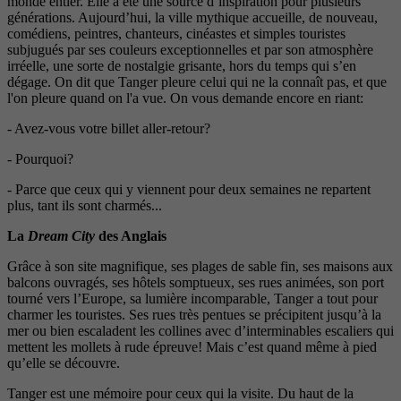
monde entier. Elle a été une source d’inspiration pour plusieurs
générations. Aujourd’hui, la ville mythique accueille, de nouveau,
comédiens, peintres, chanteurs, cinéastes et simples touristes
subjugués par ses couleurs exceptionnelles et par son atmosphère
irréelle, une sorte de nostalgie grisante, hors du temps qui s’en
dégage. On dit que Tanger pleure celui qui ne la connaît pas, et que
l'on pleure quand on l'a vue. On vous demande encore en riant:
- Avez-vous votre billet aller-retour?
- Pourquoi?
- Parce que ceux qui y viennent pour deux semaines ne repartent
plus, tant ils sont charmés...
La
Dream City
des Anglais
Grâce à son site magnifique, ses plages de sable fin, ses maisons aux
balcons ouvragés, ses hôtels somptueux, ses rues animées, son port
tourné vers l’Europe, sa lumière incomparable, Tanger a tout pour
charmer les touristes. Ses rues très pentues se précipitent jusqu’à la
mer ou bien escaladent les collines avec d’interminables escaliers qui
mettent les mollets à rude épreuve! Mais c’est quand même à pied
qu’elle se découvre.
Tanger est une mémoire pour ceux qui la visite. Du haut de la