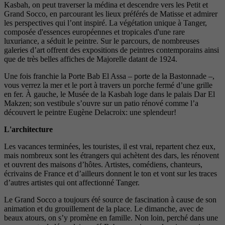
Kasbah, on peut traverser la médina et descendre vers les Petit et
Grand Socco, en parcourant les lieux préférés de Matisse et admirer
les perspectives qui l’ont inspiré. La végétation unique à Tanger,
composée d'essences européennes et tropicales d'une rare
luxuriance, a séduit le peintre. Sur le parcours, de nombreuses
galeries d’art offrent des expositions de peintres contemporains ainsi
que de très belles affiches de Majorelle datant de 1924.
Une fois franchie la Porte Bab El Assa – porte de la Bastonnade –,
vous verrez la mer et le port à travers un porche fermé d’une grille
en fer. À gauche, le Musée de la Kasbah loge dans le palais Dar El
Makzen; son vestibule s’ouvre sur un patio rénové comme l’a
découvert le peintre Eugène Delacroix: une splendeur!
L'architecture
Les vacances terminées, les touristes, il est vrai, repartent chez eux,
mais nombreux sont les étrangers qui achètent des dars, les rénovent
et ouvrent des maisons d’hôtes. Artistes, comédiens, chanteurs,
écrivains de France et d’ailleurs donnent le ton et vont sur les traces
d’autres artistes qui ont affectionné Tanger.
Le Grand Socco a toujours été source de fascination à cause de son
animation et du grouillement de la place. Le dimanche, avec de
beaux atours, on s’y promène en famille. Non loin, perché dans une