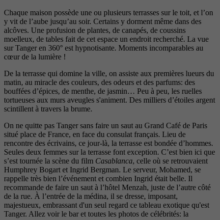
Chaque maison possède une ou plusieurs terrasses sur le toit, et l’on
y vit de l’aube jusqu’au soir. Certains y dorment même dans des
alcôves. Une profusion de plantes, de canapés, de coussins
moelleux, de tables fait de cet espace un endroit recherché. La vue
sur Tanger en 360° est hypnotisante. Moments incomparables au
cœur de la lumière !
De la terrasse qui domine la ville, on assiste aux premières lueurs du
matin, au miracle des couleurs, des odeurs et des parfums: des
bouffées d’épices, de menthe, de jasmin… Peu à peu, les ruelles
tortueuses aux murs aveugles s'animent. Des milliers d’étoiles argent
scintillent à travers la brume.
On ne quitte pas Tanger sans faire un saut au Grand Café de Paris
situé place de France, en face du consulat français. Lieu de
rencontre des écrivains, ce jour-là, la terrasse est bondée d’hommes.
Seules deux femmes sur la terrasse font exception. C’est bien ici que
s’est tournée la scène du film
Casablanca
, celle où se retrouvaient
Humphrey Bogart et Ingrid Bergman. Le serveur, Mohamed, se
rappelle très bien l’événement et combien Ingrid était belle. Il
recommande de faire un saut à l’hôtel Menzah, juste de l’autre côté
de la rue. À l’entrée de la médina, il se dresse, imposant,
majestueux, embrassant d'un seul regard ce tableau exotique qu'est
Tanger. Allez voir le bar et toutes les photos de célébrités: la