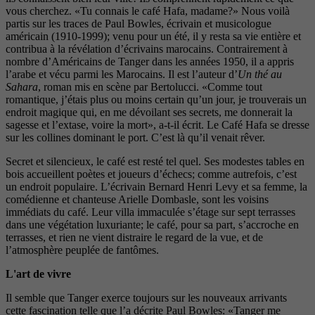
vous cherchez. «Tu connais le café Hafa, madame?» Nous voilà
partis sur les traces de Paul Bowles, écrivain et musicologue
américain (1910-1999); venu pour un été, il y resta sa vie entière et
contribua à la révélation d’écrivains marocains. Contrairement à
nombre d’Américains de Tanger dans les années 1950, il a appris
l’arabe et vécu parmi les Marocains. Il est l’auteur d’
Un
thé au
Sahara
, roman mis en scène par Bertolucci. «Comme tout
romantique, j’étais plus ou moins certain qu’un jour, je trouverais un
endroit magique qui, en me dévoilant ses secrets, me donnerait la
sagesse et l’extase, voire la mort», a-t-il écrit. Le Café Hafa se dresse
sur les collines dominant le port. C’est là qu’il venait rêver.
Secret et silencieux, le café est resté tel quel. Ses modestes tables en
bois accueillent poètes et joueurs d’échecs; comme autrefois, c’est
un endroit populaire. L’écrivain Bernard Henri Levy et sa femme, la
comédienne et chanteuse Arielle Dombasle, sont les voisins
immédiats du café. Leur villa immaculée s’étage sur sept terrasses
dans une végétation luxuriante; le café, pour sa part, s’accroche en
terrasses, et rien ne vient distraire le regard de la vue, et de
l’atmosphère peuplée de fantômes.
L'art de vivre
Il semble que Tanger exerce toujours sur les nouveaux arrivants
cette fascination telle que l’a décrite Paul Bowles: «Tanger me