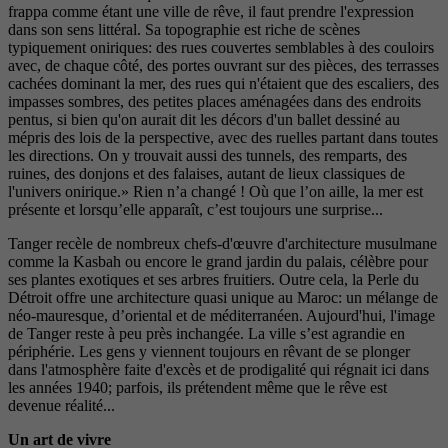
frappa comme étant une ville de rêve, il faut prendre l'expression
dans son sens littéral. Sa topographie est riche de scènes
typiquement oniriques: des rues couvertes semblables à des couloirs
avec, de chaque côté, des portes ouvrant sur des pièces, des terrasses
cachées dominant la mer, des rues qui n'étaient que des escaliers, des
impasses sombres, des petites places aménagées dans des endroits
pentus, si bien qu'on aurait dit les décors d'un ballet dessiné au
mépris des lois de la perspective, avec des ruelles partant dans toutes
les directions. On y trouvait aussi des tunnels, des remparts, des
ruines, des donjons et des falaises, autant de lieux classiques de
l'univers onirique.» Rien n’a changé ! Où que l’on aille, la mer est
présente et lorsqu’elle apparaît, c’est toujours une surprise...
Tanger recèle de nombreux chefs-d'œuvre d'architecture musulmane
comme la Kasbah ou encore le grand jardin du palais, célèbre pour
ses plantes exotiques et ses arbres fruitiers. Outre cela, la Perle du
Détroit offre une architecture quasi unique au Maroc: un mélange de
néo-mauresque, d’oriental et de méditerranéen. Aujourd'hui, l'image
de Tanger reste à peu près inchangée. La ville s’est agrandie en
périphérie. Les gens y viennent toujours en rêvant de se plonger
dans l'atmosphère faite d'excès et de prodigalité qui régnait ici dans
les années 1940; parfois, ils prétendent même que le rêve est
devenue réalité...
Un art de vivre