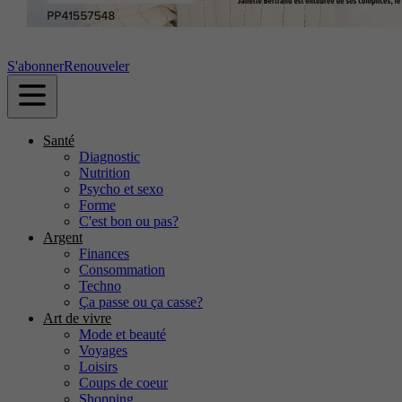
S'abonner
Renouveler
Santé
Diagnostic
Nutrition
Psycho et sexo
Forme
C'est bon ou pas?
Argent
Finances
Consommation
Techno
Ça passe ou ça casse?
Art de vivre
Mode et beauté
Voyages
Loisirs
Coups de coeur
Shopping