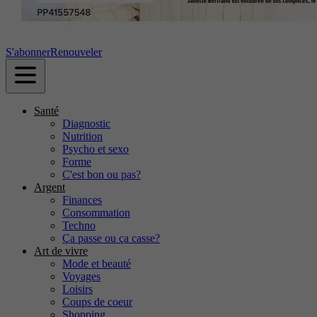
S'abonner
Renouveler
Santé
Diagnostic
Nutrition
Psycho et sexo
Forme
C'est bon ou pas?
Argent
Finances
Consommation
Techno
Ça passe ou ça casse?
Art de vivre
Mode et beauté
Voyages
Loisirs
Coups de coeur
Shopping