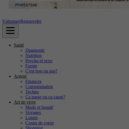
S'abonner
Renouveler
Santé
Diagnostic
Nutrition
Psycho et sexo
Forme
C'est bon ou pas?
Argent
Finances
Consommation
Techno
Ça passe ou ça casse?
Art de vivre
Mode et beauté
Voyages
Loisirs
Coups de coeur
Shopping