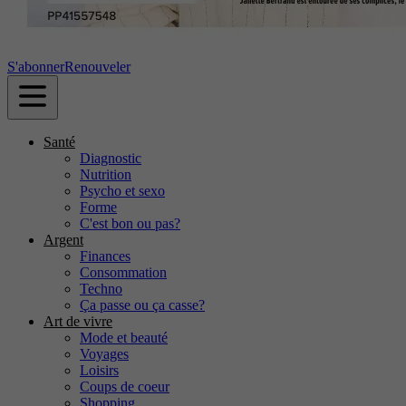
S'abonner
Renouveler
Santé
Diagnostic
Nutrition
Psycho et sexo
Forme
C'est bon ou pas?
Argent
Finances
Consommation
Techno
Ça passe ou ça casse?
Art de vivre
Mode et beauté
Voyages
Loisirs
Coups de coeur
Shopping