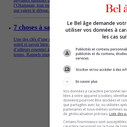
paysages sublimes de Lake Country, au cœur de la vallée de
l’Okanagan, tout en découvrant des trésors gastronomiques
qui valent le détour. Suivez le guide!
Le Bel âge demande vot
7 choses à savoir sur la crème solaire
utiliser vos données à ca
les cas sui
Une des clés d’une peau en santé? Limiter l’exposition au
soleil et savoir bien manier la protection solaire, un allié
Publicités et contenu personna
d’ailleurs essentiel à longueur d’année, beau temps, mauvais
publicités et du contenu, étud
temps. Rappels importants et conseils pratiques.
services
Stocker et/ou accéder à des inf
En savoir plus
Vos données à caractère personnel seron
liées à votre appareil (cookies, identifi
données) pourront être stockées et cons
que partagées avec lui, ou utilisées spé
partenaires et nous-mêmes sommes susc
de géolocalisation précises.
Liste des p
Certains fournisseurs sont susceptibles
caractère personnel sur la base de l'int