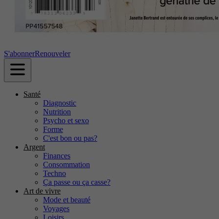
S'abonner
Renouveler
Santé
Diagnostic
Nutrition
Psycho et sexo
Forme
C'est bon ou pas?
Argent
Finances
Consommation
Techno
Ça passe ou ça casse?
Art de vivre
Mode et beauté
Voyages
Loisirs