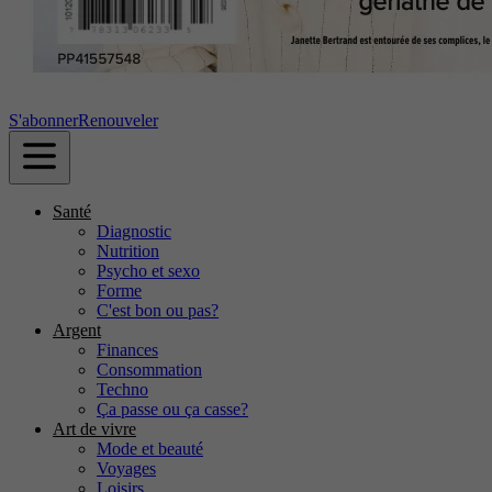
S'abonner
Renouveler
Santé
Diagnostic
Nutrition
Psycho et sexo
Forme
C'est bon ou pas?
Argent
Finances
Consommation
Techno
Ça passe ou ça casse?
Art de vivre
Mode et beauté
Voyages
Loisirs