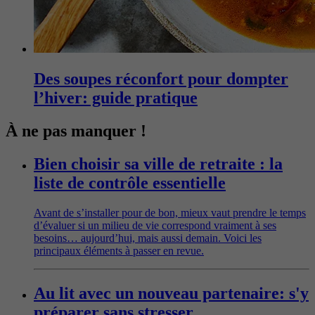
Des soupes réconfort pour dompter
l’hiver: guide pratique
À ne pas manquer !
Bien choisir sa ville de retraite : la
liste de contrôle essentielle
Avant de s’installer pour de bon, mieux vaut prendre le temps
d’évaluer si un milieu de vie correspond vraiment à ses
besoins… aujourd’hui, mais aussi demain. Voici les
principaux éléments à passer en revue.
Au lit avec un nouveau partenaire: s'y
préparer sans stresser