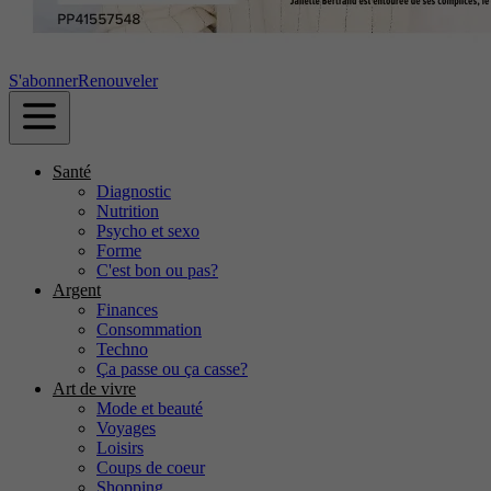
S'abonner
Renouveler
Santé
Diagnostic
Nutrition
Psycho et sexo
Forme
C'est bon ou pas?
Argent
Finances
Consommation
Techno
Ça passe ou ça casse?
Art de vivre
Mode et beauté
Voyages
Loisirs
Coups de coeur
Shopping