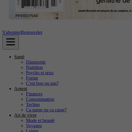
S'abonner
Renouveler
Santé
Diagnostic
Nutrition
Psycho et sexo
Forme
C'est bon ou pas?
Argent
Finances
Consommation
Techno
Ça passe ou ça casse?
Art de vivre
Mode et beauté
Voyages
Loisirs