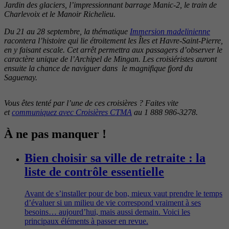
Jardin des glaciers, l’impressionnant barrage Manic-2, le train de
Charlevoix et le Manoir Richelieu.
Du 21 au 28 septembre, la thématique
Immersion madelinienne
racontera l’histoire qui lie étroitement les Îles et Havre-Saint-Pierre,
en y faisant escale. Cet arrêt permettra aux passagers d’observer le
caractère unique de l’Archipel de Mingan. Les croisiéristes auront
ensuite la chance de naviguer dans le magnifique fjord du
Saguenay.
Vous êtes tenté par l’une de ces croisières ? Faites vite
et
communiquez avec Croisières CTMA
au 1 888 986-3278.
À ne pas manquer !
Bien choisir sa ville de retraite : la
liste de contrôle essentielle
Avant de s’installer pour de bon, mieux vaut prendre le temps
d’évaluer si un milieu de vie correspond vraiment à ses
besoins… aujourd’hui, mais aussi demain. Voici les
principaux éléments à passer en revue.