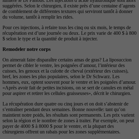
lumière le Dr Fanous. Les injections d’acide hyaluronique sont alors
suggérées. Selon le chirurgien, il existe près d’une centaine d’agents
de comblement de différentes textures qui serviront tantôt à donner
du volume, tantôt à remplir les rides.
Pour ces injections, à refaire tous les cinq ou six mois, le temps de
récupération est d’une journée ou deux. Le prix varie de 400 $ à 800
$ selon le type et la quantité de produit à injecter.
Remodeler notre corps
On aimerait faire disparaître certains amas de gras? La liposuccion
permet de cibler le ventre, les poignées d’amour, l’intérieur des
cuisses, les genoux et la culotte de cheval (extérieur des cuisses),
bref, les zones les plus populaires, selon le Dr Schwarz. Les
hommes, eux, optent souvent pour le ventre et les poignées d’amour.
«Après avoir fait de petites incisions, on se sert de canules en métal
pour aspirer et retirer les cellules graisseuses», décrit le chirurgien.
La récupération dure quatre ou cinq jours et on doit s’abstenir de
s’entraîner pendant deux semaines. Bonne nouvelle: tant qu’on
maintient notre poids, les résultats sont permanents. Les prix varient
selon la région et le nombre de zones à traiter. Par exemple, on peut
payer de 4000 $ à 8000 $ pour le ventre, et la plupart des
chirurgiens offrent un rabais pour les zones supplémentaires.