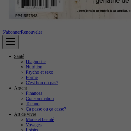
S'abonner
Renouveler
Santé
Diagnostic
Nutrition
Psycho et sexo
Forme
C'est bon ou pas?
Argent
Finances
Consommation
Techno
Ça passe ou ça casse?
Art de vivre
Mode et beauté
Voyages
Loisirs