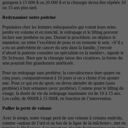
grimpent à 15 000 $ ou 20 000 $ et la chirurgie devra être répétée 10
ou 15 ans plus tard.
Redynamiser notre poitrine
Populaires chez les femmes ménopausées qui voient leurs seins
perdre en volume et en tonicité, le redrapage et le lifting peuvent
inclure une prothèse ou pas. Durant la procédure, on déplace le
mamelon, on retire l’excédent de peau et on remonte le sein. «S’il y
a eu un antécédent de cancer du sein dans la famille, j’envoie
d’abord la patiente consulter un spécialiste en la matière», signale le
Dr Schwarz. Bien que la chirurgie laisse des cicatrices, la forme du
sein pourrait être grandement améliorée.
Pour un redrapage sans prothèse, la convalescence dure quatre ou
cinq jours, comparativement à 10 jours si on a choisi d’en ajouter
une. Pour ce qui est du sport, on devra attendre de quatre (sans
prothèse) à huit semaines (avec prothèse). Comme pour le lifting du
visage, la durée de vie du redrapage mammaire est de 10 à 15 ans.
Les coûts: de 9000$ à 15 000$, en fonction de l’intervention.
Pallier la perte de volume
Avec le temps, notre visage perd de son volume à certains endroits,
comme «autour de l’œil et au bas de la ligne de la mâchoire», met en