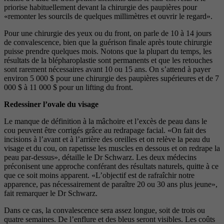
priorise habituellement devant la chirurgie des paupières pour
«remonter les sourcils de quelques millimètres et ouvrir le regard».
Pour une chirurgie des yeux ou du front, on parle de 10 à 14 jours
de convalescence, bien que la guérison finale après toute chirurgie
puisse prendre quelques mois. Notons que la plupart du temps, les
résultats de la blépharoplastie sont permanents et que les retouches
sont rarement nécessaires avant 10 ou 15 ans. On s’attend à payer
environ 5 000 $ pour une chirurgie des paupières supérieures et de 7
000 $ à 11 000 $ pour un lifting du front.
Redessiner l’ovale du visage
Le manque de définition à la mâchoire et l’excès de peau dans le
cou peuvent être corrigés grâce au redrapage facial. «On fait des
incisions à l’avant et à l’arrière des oreilles et on relève la peau du
visage et du cou, on rapetisse les muscles en dessous et on redrape la
peau par-dessus», détaille le Dr Schwarz. Les deux médecins
préconisent une approche conférant des résultats naturels, quitte à ce
que ce soit moins apparent. «L’objectif est de rafraîchir notre
apparence, pas nécessairement de paraître 20 ou 30 ans plus jeune»,
fait remarquer le Dr Schwarz.
Dans ce cas, la convalescence sera assez longue, soit de trois ou
quatre semaines. De l’enflure et des bleus seront visibles. Les coûts