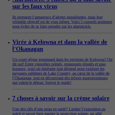
sur les faux virus
Ils prennent l’apparence d’alertes inquiétantes, mais leur
véritable objectif est de vous piéger. Voici 5 conseils pratiques
pour éviter de se faire prendre par les alarmiciels.
Virée à Kelowna et dans la vallée de
l'Okanagan
Un court séjour gourmand dans les environs de Kelowna? On
dit oui! Entre vignobles primés, restaurants réputés et spas
luxueux, voici un itinéraire tout désigné pour explorer les
paysages sublimes de Lake Country, au cœur de la vallée de
l’Okanagan, tout en découvrant des trésors gastronomiques
qui valent le détour. Suivez le guide!
7 choses à savoir sur la crème solaire
Une des clés d’une peau en santé? Limiter l’exposition au
soleil et savoir bien manier la protection solaire, un allié