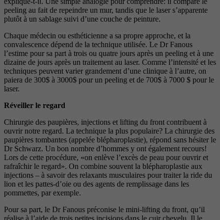
explique-t-il. Une simple analogie pour comprendre: il compare le
peeling au fait de repeindre un mur, tandis que le laser s’apparente
plutôt à un sablage suivi d’une couche de peinture.
Chaque médecin ou esthéticienne a sa propre approche, et la
convalescence dépend de la technique utilisée. Le Dr Fanous
l’estime pour sa part à trois ou quatre jours après un peeling et à une
dizaine de jours après un traitement au laser. Comme l’intensité et les
techniques peuvent varier grandement d’une clinique à l’autre, on
paiera de 300$ à 3000$ pour un peeling et de 700$ à 7000 $ pour le
laser.
Réveiller le regard
Chirurgie des paupières, injections et lifting du front contribuent à
ouvrir notre regard. La technique la plus populaire? La chirurgie des
paupières tombantes (appelée blépharoplastie), répond sans hésiter le
Dr Schwarz. Un bon nombre d’hommes y ont également recours!
Lors de cette procédure, «on enlève l’excès de peau pour ouvrir et
rafraîchir le regard». On combine souvent la blépharoplastie aux
injections – à savoir des relaxants musculaires pour traiter la ride du
lion et les pattes-d’oie ou des agents de remplissage dans les
pommettes, par exemple.
Pour sa part, le Dr Fanous préconise le mini-lifting du front, qu’il
réalise à l’aide de trois petites incisions dans le cuir chevelu. Il le