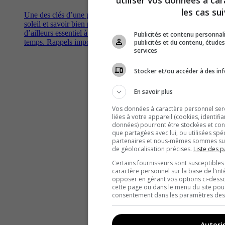
utiliser vos données à ca
les cas sui
Une des clés d’une peau en santé? Limiter l’exposition au
soleil et savoir bien manier la protection solaire, un allié
d’ailleurs essentiel à longueur d’année, beau temps, mauvais
Publicités et contenu personna
temps. Rappels importants et conseils pratiques.
publicités et du contenu, étud
services
Stocker et/ou accéder à des inf
En savoir plus
Vos données à caractère personnel seron
liées à votre appareil (cookies, identifi
données) pourront être stockées et cons
que partagées avec lui, ou utilisées spé
partenaires et nous-mêmes sommes susc
de géolocalisation précises.
Liste des p
Certains fournisseurs sont susceptibles
caractère personnel sur la base de l'int
opposer en gérant vos options ci-desso
cette page ou dans le menu du site pour
consentement dans les paramètres des c
Autori