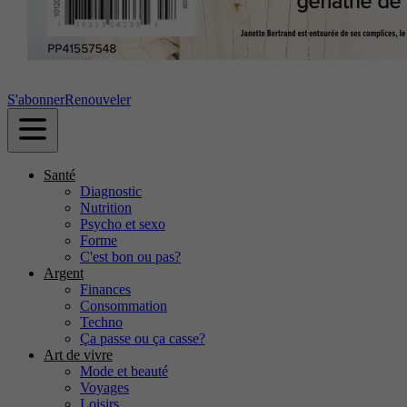
S'abonner
Renouveler
Santé
Diagnostic
Nutrition
Psycho et sexo
Forme
C'est bon ou pas?
Argent
Finances
Consommation
Techno
Ça passe ou ça casse?
Art de vivre
Mode et beauté
Voyages
Loisirs