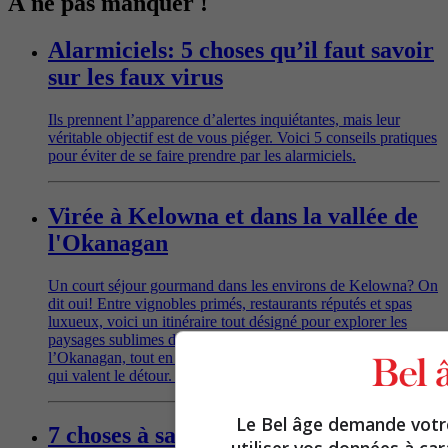
À ne pas manquer !
Alarmiciels: 5 choses qu’il faut savoir
sur les faux virus
Ils prennent l’apparence d’alertes inquiétantes, mais leur
véritable objectif est de vous piéger. Voici 5 conseils pratiques
pour éviter de se faire prendre par les alarmiciels.
Virée à Kelowna et dans la vallée de
l'Okanagan
Un court séjour gourmand dans les environs de Kelowna? On
dit oui! Entre vignobles primés, restaurants réputés et spas
luxueux, voici un itinéraire tout désigné pour explorer les
paysages sublimes de Lake Country, au cœur de la vallée de
l’Okanagan, tout en découvrant des trésors gastronomiques
qui valent le détour. Suivez le guide!
Le Bel âge demande vot
7 choses à savoir sur la crème solaire