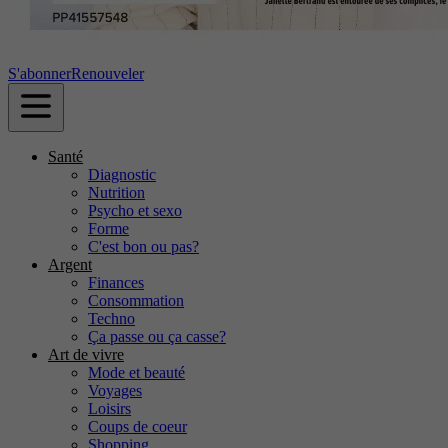
S'abonner
Renouveler
Santé
Diagnostic
Nutrition
Psycho et sexo
Forme
C'est bon ou pas?
Argent
Finances
Consommation
Techno
Ça passe ou ça casse?
Art de vivre
Mode et beauté
Voyages
Loisirs
Coups de coeur
Shopping