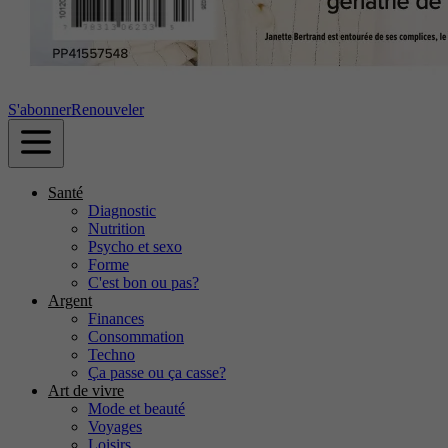
S'abonner
Renouveler
Santé
Diagnostic
Nutrition
Psycho et sexo
Forme
C'est bon ou pas?
Argent
Finances
Consommation
Techno
Ça passe ou ça casse?
Art de vivre
Mode et beauté
Voyages
Loisirs