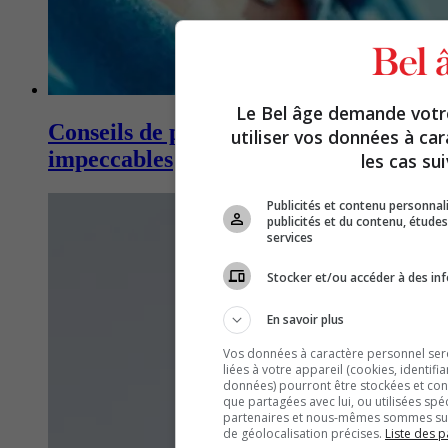
Le Bel âge demande vot
Conseils de pro pour des ongles
utiliser vos données à ca
impeccables
les cas sui
Publicités et contenu personna
publicités et du contenu, étud
services
Stocker et/ou accéder à des inf
En savoir plus
Vos données à caractère personnel seron
liées à votre appareil (cookies, identifi
données) pourront être stockées et cons
que partagées avec lui, ou utilisées spé
partenaires et nous-mêmes sommes susc
de géolocalisation précises.
Liste des p