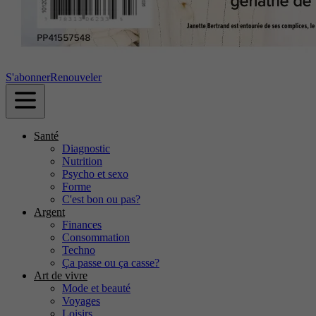
S'abonner
Renouveler
Santé
Diagnostic
Nutrition
Psycho et sexo
Forme
C'est bon ou pas?
Argent
Finances
Consommation
Techno
Ça passe ou ça casse?
Art de vivre
Mode et beauté
Voyages
Loisirs