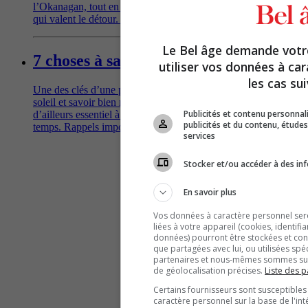
l’Okanagan, tout en découvrant des trésors gastronomiques
qui valent le détour. Suivez le guide!
Le Bel âge demande vot
7 choses à savoir sur la crème solaire
utiliser vos données à ca
les cas sui
Une des clés d’une peau en santé? Limiter l’exposition au
soleil et savoir bien manier la protection solaire, un allié
Publicités et contenu personna
d’ailleurs essentiel à longueur d’année, beau temps, mauvais
publicités et du contenu, étud
temps. Rappels importants et conseils pratiques.
services
Stocker et/ou accéder à des inf
En savoir plus
Vos données à caractère personnel seron
liées à votre appareil (cookies, identifi
données) pourront être stockées et cons
que partagées avec lui, ou utilisées spé
partenaires et nous-mêmes sommes susc
de géolocalisation précises.
Liste des p
Certains fournisseurs sont susceptibles
caractère personnel sur la base de l'int