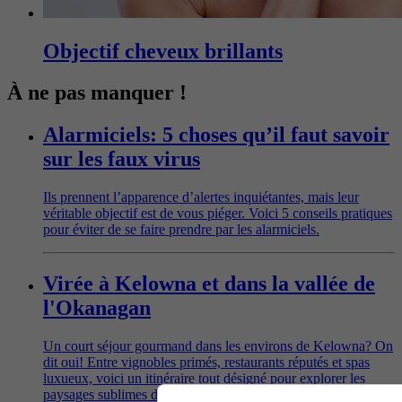
Objectif cheveux brillants
À ne pas manquer !
Alarmiciels: 5 choses qu’il faut savoir
sur les faux virus
Ils prennent l’apparence d’alertes inquiétantes, mais leur
véritable objectif est de vous piéger. Voici 5 conseils pratiques
pour éviter de se faire prendre par les alarmiciels.
Virée à Kelowna et dans la vallée de
l'Okanagan
Un court séjour gourmand dans les environs de Kelowna? On
dit oui! Entre vignobles primés, restaurants réputés et spas
luxueux, voici un itinéraire tout désigné pour explorer les
paysages sublimes de Lake Country, au cœur de la vallée de