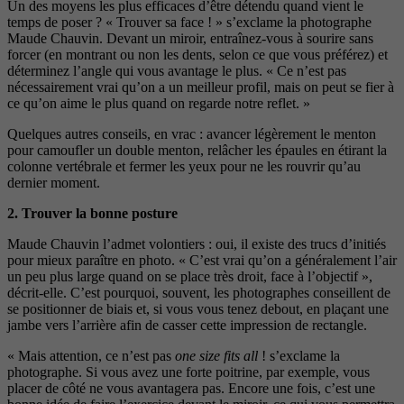
Un des moyens les plus efficaces d’être détendu quand vient le
temps de poser ? « Trouver sa face ! » s’exclame la photographe
Maude Chauvin. Devant un miroir, entraînez-vous à sourire sans
forcer (en montrant ou non les dents, selon ce que vous préférez) et
déterminez l’angle qui vous avantage le plus. « Ce n’est pas
nécessairement vrai qu’on a un meilleur profil, mais on
peut se fier à
ce qu’on aime le plus quand on regarde notre reflet. »
Quelques autres conseils, en vrac : avancer légèrement le menton
pour camoufler un double menton, relâcher les épaules en étirant la
colonne ver
tébrale et fermer les yeux pour ne les rouvrir qu’au
der
nier moment.
2.
Trouver la bonne posture
Maude Chauvin l’admet volontiers : oui, il existe des
trucs d’initiés
pour mieux paraître en photo. « C’est vrai
qu’on a généralement l’air
un peu plus large quand on
se place très droit, face à l’objectif »,
décrit-elle. C’est
pourquoi, souvent, les photographes conseillent de
se
positionner de biais et, si vous vous tenez debout, en plaçant une
jambe vers l’arrière afin de casser cette
impression de rectangle.
« Mais attention, ce n’est pas
one size fits all
! s’exclame la
photographe. Si vous avez
une forte poitrine, par exemple, vous
placer de côté ne
vous avantagera pas. Encore une fois, c’est une