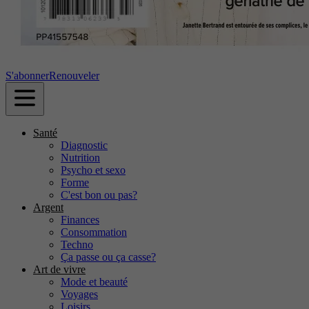
S'abonner
Renouveler
Santé
Diagnostic
Nutrition
Psycho et sexo
Forme
C'est bon ou pas?
Argent
Finances
Consommation
Techno
Ça passe ou ça casse?
Art de vivre
Mode et beauté
Voyages
Loisirs