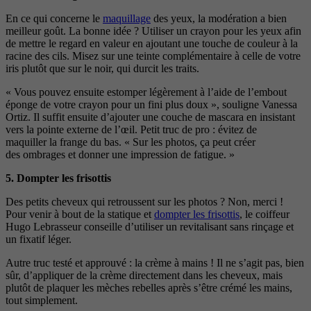
En ce qui concerne le
maquillage
des yeux, la modé
ration a bien
meilleur goût. La bonne idée ? Utiliser un crayon pour les yeux afin
de mettre le regard en valeur en ajoutant une touche de couleur à la
racine
des cils. Misez sur une teinte complémentaire à celle
de votre
iris plutôt que sur le noir, qui durcit les traits.
« Vous pouvez ensuite estomper légèrement à l’aide de l’embout
éponge de votre crayon pour un fini plus
doux », souligne Vanessa
Ortiz. Il suffit ensuite d’ajou
ter une couche de mascara en insistant
vers la pointe externe de l’œil. Petit truc de pro : évitez de
maquiller la frange du bas. « Sur les photos, ça peut créer
des ombrages et donner une impression de fatigue. »
5.
Dompter les frisottis
Des petits cheveux qui retroussent sur les photos ? Non, merci !
Pour venir à bout de la statique et
dompter les frisottis
, le
coiffeur
Hugo Lebrasseur conseille d’utiliser un revi
talisant sans rinçage et
un fixatif léger.
Autre truc
testé et approuvé : la crème à mains ! Il ne s’agit pas,
bien
sûr, d’appliquer de la crème directement dans les
cheveux, mais
plutôt de plaquer les mèches rebelles après s’être crémé les mains,
tout simplement.