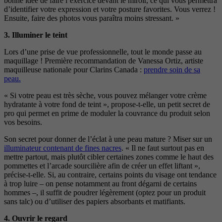
bonne
idée de faire l’exercice devant le miroir, ce qui vous
permettra
d’identifier votre expression et votre posture
favorites. Vous verrez !
Ensuite, faire des photos vous paraîtra moins stressant. »
3.
Illuminer le teint
Lors d’une prise de vue professionnelle, tout le monde passe au
maquillage ! Première recommandation de Vanessa Ortiz, artiste
maquilleuse nationale pour Clarins Canada :
prendre soin de sa
peau.
« Si votre peau est très sèche, vous pouvez mélanger votre crème
hydratante à votre fond de teint », propose-t-elle, un petit secret de
pro qui permet en prime de moduler la couvrance du produit selon
vos besoins.
Son secret pour donner de l’éclat à une
peau mature ? Miser sur un
illuminateur contenant de fines nacres
. « Il ne faut surtout pas en
mettre partout, mais plutôt cibler certaines zones comme le haut des
pommettes et l’arcade sourcilière afin de
créer un effet liftant »,
précise-t-elle. Si, au contraire,
certains points du visage ont tendance
à trop luire
– on pense notamment au front dégarni de certains
hommes –, il suffit de poudrer légèrement (optez pour un produit
sans talc) ou d’utiliser des papiers absorbants et matifiants.
4.
Ouvrir le regard