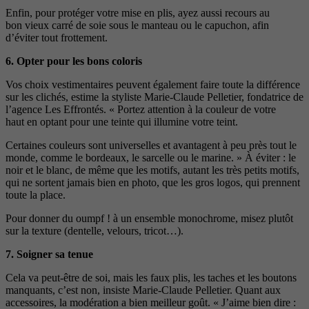
Enfin, pour protéger votre mise en plis, ayez aussi recours au
bon vieux carré de soie sous le manteau ou le capuchon, afin
d’éviter tout frottement.
6.
Opter pour les bons coloris
Vos choix vestimentaires peuvent également faire toute la différence
sur les clichés, estime la styliste Marie-Claude Pelletier, fondatrice de
l’agence Les Effrontés. « Portez attention à la couleur de votre
haut en optant pour une teinte qui illumine votre teint.
Certaines couleurs sont universelles et avantagent à peu près tout le
monde, comme le bordeaux, le sarcelle ou le marine. » À éviter : le
noir et le blanc, de même que les motifs, autant les très petits motifs,
qui ne sortent jamais bien en photo, que les gros logos, qui prennent
toute la place.
Pour donner du oumpf ! à
un ensemble monochrome, misez plutôt
sur la texture
(dentelle, velours, tricot…).
7.
Soigner sa tenue
Cela va peut-être de soi, mais les faux plis, les taches et
les boutons
manquants, c’est non, insiste Marie-Claude
Pelletier. Quant aux
accessoires, la modération a bien
meilleur goût. « J’aime bien dire :