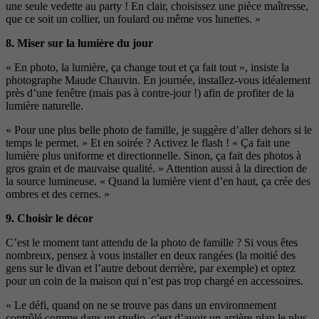
une seule vedette au
party ! En clair, choisissez une pièce maîtresse,
que ce
soit un collier, un foulard ou même vos lunettes. »
8.
Miser sur la lumière du jour
« En photo, la lumière, ça change tout et ça fait tout »,
insiste la
photographe Maude Chauvin. En journée, ins
tallez-vous idéalement
près d’une fenêtre (mais pas à contre-jour !) afin de profiter de la
lumière naturelle.
« Pour une plus belle photo de famille, je suggère d’al
ler dehors si le
temps le permet. » Et en soirée ? Activez le flash ! « Ça fait une
lumière plus uniforme et directionnelle. Sinon, ça fait des photos à
gros grain et de
mauvaise qualité. » Attention aussi à la direction de
la
source lumineuse. « Quand la lumière vient d’en haut,
ça crée des
ombres et des cernes. »
9.
Choisir le décor
C’est le moment tant attendu de la photo de famille ? Si vous êtes
nombreux, pensez à vous installer en deux rangées (la moitié des
gens sur le divan et l’autre debout der
rière, par exemple) et optez
pour un coin de la maison qui
n’est pas trop chargé en accessoires.
« Le défi, quand on
ne se trouve pas dans un environnement
contrôlé comme
dans un studio, c’est d’avoir un arrière-plan le plus