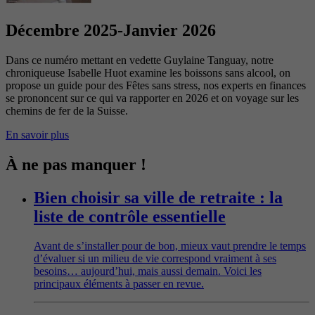
Décembre 2025-Janvier 2026
Dans ce numéro mettant en vedette Guylaine Tanguay, notre
chroniqueuse Isabelle Huot examine les boissons sans alcool, on
propose un guide pour des Fêtes sans stress, nos experts en finances
se prononcent sur ce qui va rapporter en 2026 et on voyage sur les
chemins de fer de la Suisse.
En savoir plus
À ne pas manquer !
Bien choisir sa ville de retraite : la
liste de contrôle essentielle
Avant de s’installer pour de bon, mieux vaut prendre le temps
d’évaluer si un milieu de vie correspond vraiment à ses
besoins… aujourd’hui, mais aussi demain. Voici les
principaux éléments à passer en revue.