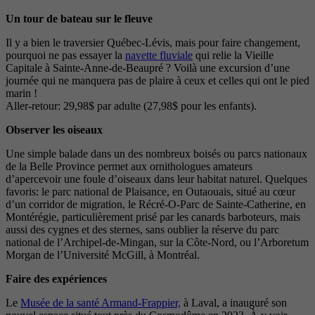
Un tour de bateau sur le fleuve
Il y a bien le traversier Québec-Lévis, mais pour faire changement,
pourquoi ne pas essayer la
navette fluviale
qui relie la Vieille
Capitale à Sainte-Anne-de-Beaupré ? Voilà une excursion d’une
journée qui ne manquera pas de plaire à ceux et celles qui ont le pied
marin !
Aller-retour: 29,98$ par adulte (27,98$ pour les enfants).
Observer les oiseaux
Une simple balade dans un des nombreux boisés ou parcs nationaux
de la Belle Province permet aux ornithologues amateurs
d’apercevoir une foule d’oiseaux dans leur habitat naturel. Quelques
favoris: le parc national de Plaisance, en Outaouais, situé au cœur
d’un corridor de migration, le Récré-O-Parc de Sainte-Catherine, en
Montérégie, particulièrement prisé par les canards barboteurs, mais
aussi des cygnes et des sternes, sans oublier la réserve du parc
national de l’Archipel-de-Mingan, sur la Côte-Nord, ou l’Arboretum
Morgan de l’Université McGill, à Montréal.
Faire des expériences
Le
Musée de la santé Armand-Frappier,
à Laval, a inauguré son