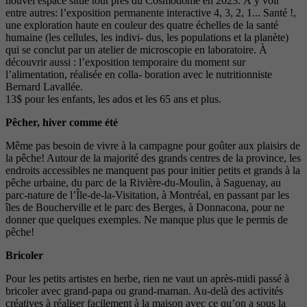
nouvel espace situé tout près du Cosmodôme en 2023. À y voir
entre autres: l’exposition permanente interactive 4, 3, 2, 1... Santé !,
une exploration haute en couleur des quatre échelles de la santé
humaine (les cellules, les indivi- dus, les populations et la planète)
qui se conclut par un atelier de microscopie en laboratoire. À
découvrir aussi : l’exposition temporaire du moment sur
l’alimentation, réalisée en colla- boration avec le nutritionniste
Bernard Lavallée.
13$ pour les enfants, les ados et les 65 ans et plus.
Pêcher, hiver comme été
Même pas besoin de vivre à la campagne pour goûter aux plaisirs de
la pêche! Autour de la majorité des grands centres de la province, les
endroits accessibles ne manquent pas pour initier petits et grands à la
pêche urbaine, du parc de la Rivière-du-Moulin, à Saguenay, au
parc-nature de l’Île-de-la-Visitation, à Montréal, en passant par les
îles de Boucherville et le parc des Berges, à Donnacona, pour ne
donner que quelques exemples. Ne manque plus que le permis de
pêche!
Bricoler
Pour les petits artistes en herbe, rien ne vaut un après-midi passé à
bricoler avec grand-papa ou grand-maman. Au-delà des activités
créatives à réaliser facilement à la maison avec ce qu’on a sous la