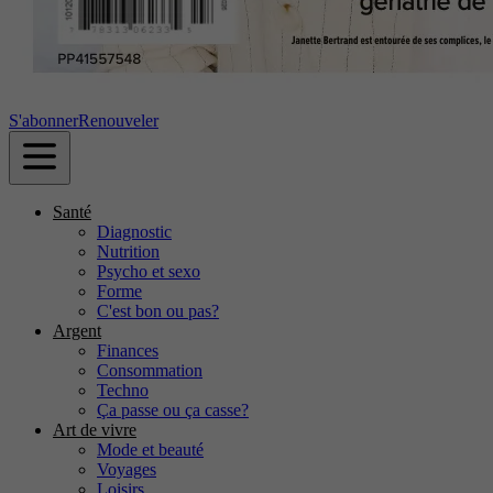
S'abonner
Renouveler
Santé
Diagnostic
Nutrition
Psycho et sexo
Forme
C'est bon ou pas?
Argent
Finances
Consommation
Techno
Ça passe ou ça casse?
Art de vivre
Mode et beauté
Voyages
Loisirs