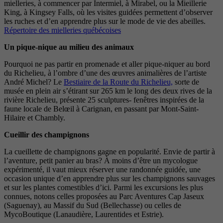
mielleries, à commencer par Intermiel, à Mirabel, ou la Mieillerie
King, à Kingsey Falls, où les visites guidées permettent d’observer
les ruches et d’en apprendre plus sur le mode de vie des abeilles.
Répertoire des mielleries québécoises
Un pique-nique au milieu des animaux
Pourquoi ne pas partir en promenade et aller pique-niquer au bord
du Richelieu, à l’ombre d’une des œuvres animalières de l’artiste
André Michel? Le
Bestiaire de la Route du Richelieu,
sorte de
musée en plein air s’étirant sur 265 km le long des deux rives de la
rivière Richelieu, présente 25 sculptures- fenêtres inspirées de la
faune locale de Belœil à Carignan, en passant par Mont-Saint-
Hilaire et Chambly.
Cueillir des champignons
La cueillette de champignons gagne en popularité. Envie de partir à
l’aventure, petit panier au bras? À moins d’être un mycologue
expérimenté, il vaut mieux réserver une randonnée guidée, une
occasion unique d’en apprendre plus sur les champignons sauvages
et sur les plantes comestibles d’ici. Parmi les excursions les plus
connues, notons celles proposées au Parc Aventures Cap Jaseux
(Saguenay), au Massif du Sud (Bellechasse) ou celles de
MycoBoutique (Lanaudière, Laurentides et Estrie).