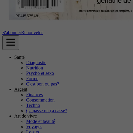
S'abonner
Renouveler
Santé
Diagnostic
Nutrition
Psycho et sexo
Forme
C'est bon ou pas?
Argent
Finances
Consommation
Techno
Ça passe ou ça casse?
Art de vivre
Mode et beauté
Voyages
Loisirs