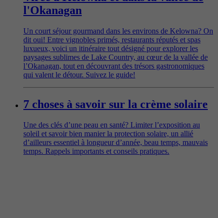
l'Okanagan
Un court séjour gourmand dans les environs de Kelowna? On
dit oui! Entre vignobles primés, restaurants réputés et spas
luxueux, voici un itinéraire tout désigné pour explorer les
paysages sublimes de Lake Country, au cœur de la vallée de
l’Okanagan, tout en découvrant des trésors gastronomiques
qui valent le détour. Suivez le guide!
7 choses à savoir sur la crème solaire
Une des clés d’une peau en santé? Limiter l’exposition au
soleil et savoir bien manier la protection solaire, un allié
d’ailleurs essentiel à longueur d’année, beau temps, mauvais
temps. Rappels importants et conseils pratiques.