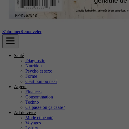
S'abonner
Renouveler
Santé
Diagnostic
Nutrition
Psycho et sexo
Forme
C'est bon ou pas?
Argent
Finances
Consommation
Techno
Ça passe ou ça casse?
Art de vivre
Mode et beauté
Voyages
Loisirs