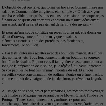
L’objectif de cet ouvrage, qui forme un trio avec Comment faire une
salade et Comment faire un gâteau, était simple : « Offrir aux gens
une base solide pour qu’ils puissent ensuite cuisiner une soupe-repas
à partir de ce qu’ils ont chez eux et
obtenir un résultat délicieux et
ras
sasiant, qu’il ne serait pas gênant de servir à des invités. »
Et pour qu’une soupe constitue un repas nourrissant, elle donne en
début d’ouvrage une « formule magique », soit les
éléments essentiels, dont des protéines, des féculents et,
fondamental, le bouillon.
« J’ai testé toutes mes recettes avec des bouillons maison, des cubes,
des non salés, etc. Tous fonctionnent,
mais un bouillon savoureux
bonifiera
le résultat. Et pour cela, il faut goûter
et assaisonner tout au
long de la pré
paration de la soupe, je le répète à
qui veut l’entendre !
Si vos papilles ne
font pas “mmm”, rajoutez du sel. Et si
vous
surveillez votre consommation
de sodium, ajoutez un élément acide,
comme un trait de vinaigre ou de jus
de citron, ça réveillera le goût.
»
À l’image de ses origines et pérégrinations, ses recettes font voyager
: de l’Italie au Mexique, en passant par le Moyen-Orient, l’Inde
et le
Portugal. Toutes comprennent
des garnitures (« pour une
couche supplémentaire de saveur »), certaines sont végétariennes, et