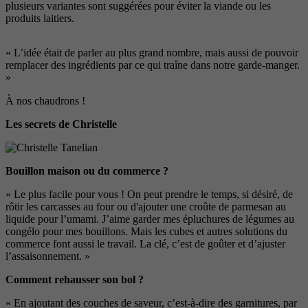
plu
sieurs variantes sont suggérées pour
éviter la viande ou les
produits lai
tiers.
« L’idée était de parler au plus
grand nombre, mais aussi de pou
voir
remplacer des ingrédients par ce
qui traîne dans notre garde-manger.
»
À nos chaudrons !
Les secrets de Christelle
Bouillon maison ou du commerce ?
« Le plus facile pour vous ! On peut prendre le temps, si désiré, de
rôtir les carcasses au four ou d'ajouter une croûte de parmesan au
liquide pour l’umami. J’aime garder mes épluchures de légumes au
congélo pour
mes bouillons. Mais les cubes et autres
solutions du
commerce font aussi le
travail. La clé, c’est de goûter et d’ajuster
l
’assaisonnement. »
Comment rehausser son bol ?
« En ajoutant des couches de saveur, c’est-à-dire des garnitures, par