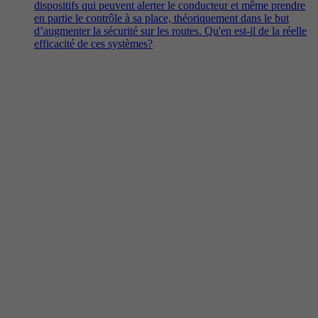
dispositifs qui peuvent alerter le conducteur et même prendre
en partie le contrôle à sa place, théoriquement dans le but
d’augmenter la sécurité sur les routes. Qu'en est-il de la réelle
efficacité de ces systèmes?