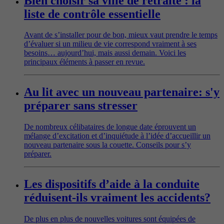
Bien choisir sa ville de retraite : la
liste de contrôle essentielle
Avant de s’installer pour de bon, mieux vaut prendre le temps
d’évaluer si un milieu de vie correspond vraiment à ses
besoins… aujourd’hui, mais aussi demain. Voici les
principaux éléments à passer en revue.
Au lit avec un nouveau partenaire: s'y
préparer sans stresser
De nombreux célibataires de longue date éprouvent un
mélange d’excitation et d’inquiétude à l’idée d’accueillir un
nouveau partenaire sous la couette. Conseils pour s’y
préparer.
Les dispositifs d’aide à la conduite
réduisent-ils vraiment les accidents?
De plus en plus de nouvelles voitures sont équipées de