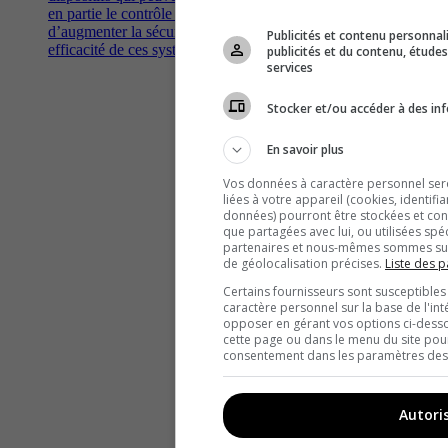
en partie le contrôle à sa place, théoriquement dans le but
d’augmenter la sécurité sur les routes. Qu'en est-il de la réelle
Publicités et contenu personna
efficacité de ces systèmes?
publicités et du contenu, étud
services
Stocker et/ou accéder à des inf
En savoir plus
Vos données à caractère personnel seron
liées à votre appareil (cookies, identifi
données) pourront être stockées et cons
que partagées avec lui, ou utilisées spé
partenaires et nous-mêmes sommes susc
de géolocalisation précises.
Liste des p
Certains fournisseurs sont susceptibles
caractère personnel sur la base de l'int
opposer en gérant vos options ci-desso
cette page ou dans le menu du site pour
consentement dans les paramètres des c
Autori