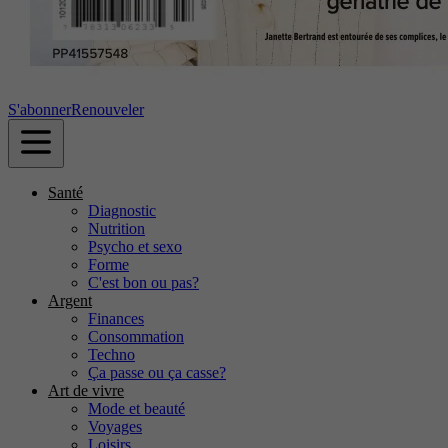
S'abonner
Renouveler
Santé
Diagnostic
Nutrition
Psycho et sexo
Forme
C'est bon ou pas?
Argent
Finances
Consommation
Techno
Ça passe ou ça casse?
Art de vivre
Mode et beauté
Voyages
Loisirs