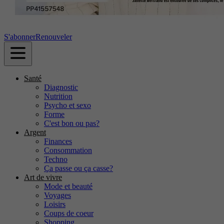
S'abonner
Renouveler
Santé
Diagnostic
Nutrition
Psycho et sexo
Forme
C'est bon ou pas?
Argent
Finances
Consommation
Techno
Ça passe ou ça casse?
Art de vivre
Mode et beauté
Voyages
Loisirs
Coups de coeur
Shopping