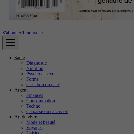
S'abonner
Renouveler
Santé
Diagnostic
Nutrition
Psycho et sexo
Forme
C'est bon ou pas?
Argent
Finances
Consommation
Techno
Ça passe ou ça casse?
Art de vivre
Mode et beauté
Voyages
Loisirs