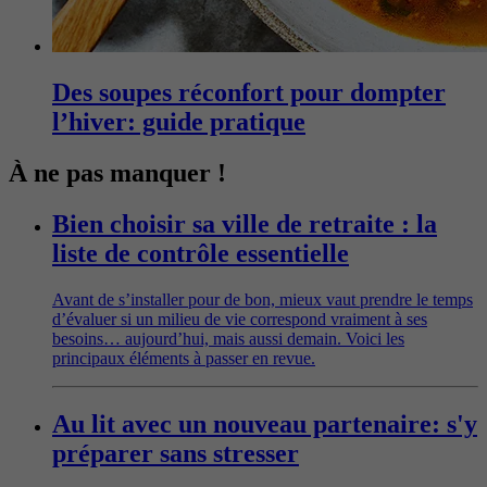
Des soupes réconfort pour dompter
l’hiver: guide pratique
À ne pas manquer !
Bien choisir sa ville de retraite : la
liste de contrôle essentielle
Avant de s’installer pour de bon, mieux vaut prendre le temps
d’évaluer si un milieu de vie correspond vraiment à ses
besoins… aujourd’hui, mais aussi demain. Voici les
principaux éléments à passer en revue.
Au lit avec un nouveau partenaire: s'y
préparer sans stresser