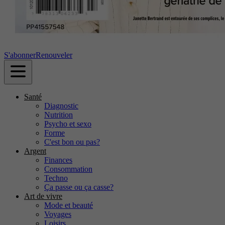
S'abonner
Renouveler
Santé
Diagnostic
Nutrition
Psycho et sexo
Forme
C'est bon ou pas?
Argent
Finances
Consommation
Techno
Ça passe ou ça casse?
Art de vivre
Mode et beauté
Voyages
Loisirs