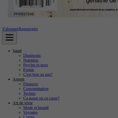
S'abonner
Renouveler
Santé
Diagnostic
Nutrition
Psycho et sexo
Forme
C'est bon ou pas?
Argent
Finances
Consommation
Techno
Ça passe ou ça casse?
Art de vivre
Mode et beauté
Voyages
Loisirs