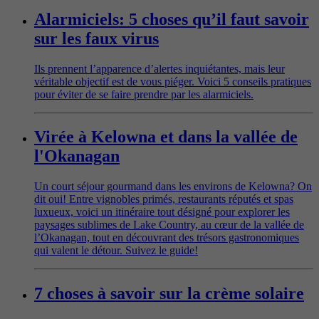
Alarmiciels: 5 choses qu’il faut savoir
sur les faux virus
Ils prennent l’apparence d’alertes inquiétantes, mais leur
véritable objectif est de vous piéger. Voici 5 conseils pratiques
pour éviter de se faire prendre par les alarmiciels.
Virée à Kelowna et dans la vallée de
l'Okanagan
Un court séjour gourmand dans les environs de Kelowna? On
dit oui! Entre vignobles primés, restaurants réputés et spas
luxueux, voici un itinéraire tout désigné pour explorer les
paysages sublimes de Lake Country, au cœur de la vallée de
l’Okanagan, tout en découvrant des trésors gastronomiques
qui valent le détour. Suivez le guide!
7 choses à savoir sur la crème solaire