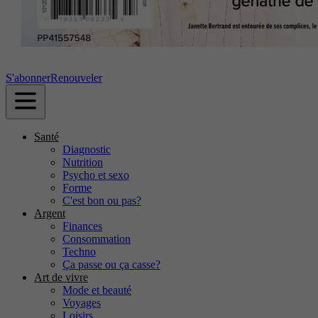
S'abonner
Renouveler
Santé
Diagnostic
Nutrition
Psycho et sexo
Forme
C'est bon ou pas?
Argent
Finances
Consommation
Techno
Ça passe ou ça casse?
Art de vivre
Mode et beauté
Voyages
Loisirs