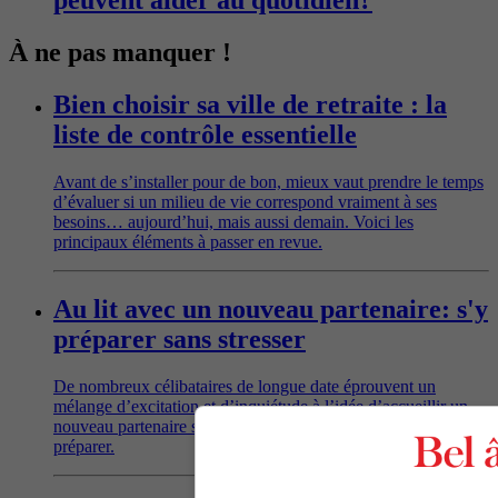
À ne pas manquer !
Bien choisir sa ville de retraite : la
liste de contrôle essentielle
Avant de s’installer pour de bon, mieux vaut prendre le temps
d’évaluer si un milieu de vie correspond vraiment à ses
besoins… aujourd’hui, mais aussi demain. Voici les
principaux éléments à passer en revue.
Au lit avec un nouveau partenaire: s'y
préparer sans stresser
De nombreux célibataires de longue date éprouvent un
mélange d’excitation et d’inquiétude à l’idée d’accueillir un
nouveau partenaire sous la couette. Conseils pour s’y
préparer.