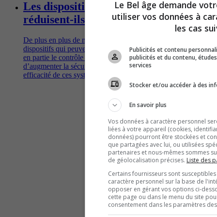
Le Bel âge demande vot
Les dispositifs d’aide à la conduite
utiliser vos données à ca
réduisent-ils vraiment les accidents?
les cas sui
De plus en plus de nouvelles voitures sont équipées de
dispositifs qui peuvent alerter le conducteur et même prendre
Publicités et contenu personna
publicités et du contenu, étud
en partie le contrôle à sa place, théoriquement dans le but
services
d’augmenter la sécurité sur les routes. Qu'en est-il de la réelle
efficacité de ces systèmes?
Stocker et/ou accéder à des inf
En savoir plus
Vos données à caractère personnel seron
liées à votre appareil (cookies, identifi
données) pourront être stockées et cons
que partagées avec lui, ou utilisées spé
partenaires et nous-mêmes sommes susc
de géolocalisation précises.
Liste des p
Certains fournisseurs sont susceptibles
caractère personnel sur la base de l'int
opposer en gérant vos options ci-desso
cette page ou dans le menu du site pour
consentement dans les paramètres des c