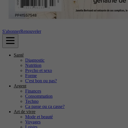
S'abonner
Renouveler
Santé
Diagnostic
Nutrition
Psycho et sexo
Forme
C'est bon ou pas?
Argent
Finances
Consommation
Techno
Ça passe ou ça casse?
Art de vivre
Mode et beauté
Voyages
Loisirs