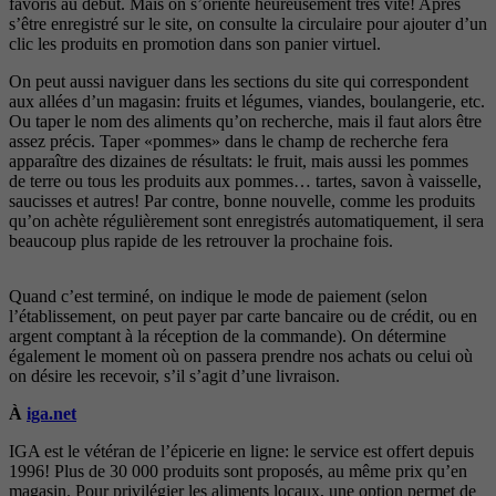
favoris au début. Mais on s’oriente heureusement très vite! Après
s’être enregistré sur le site, on consulte la circulaire pour ajouter d’un
clic les produits en promotion dans son panier virtuel.
On peut aussi naviguer dans les sections du site qui correspondent
aux allées d’un magasin: fruits et légumes, viandes, boulangerie, etc.
Ou taper le nom des aliments qu’on recherche, mais il faut alors être
assez précis. Taper «pommes» dans le champ de recherche fera
apparaître des dizaines de résultats: le fruit, mais aussi les pommes
de terre ou tous les produits aux pommes… tartes, savon à vaisselle,
saucisses et autres! Par contre, bonne nouvelle, comme les produits
qu’on achète régulièrement sont enregistrés automatiquement, il sera
beaucoup plus rapide de les retrouver la prochaine fois.
Quand c’est terminé, on indique le mode de paiement (selon
l’établissement, on peut payer par carte bancaire ou de crédit, ou en
argent comptant à la réception de la commande). On détermine
également le moment où on passera prendre nos achats ou celui où
on désire les recevoir, s’il s’agit d’une livraison.
À
iga.net
IGA est le vétéran de l’épicerie en ligne: le service est offert depuis
1996! Plus de 30 000 produits sont proposés, au même prix qu’en
magasin. Pour privilégier les aliments locaux, une option permet de