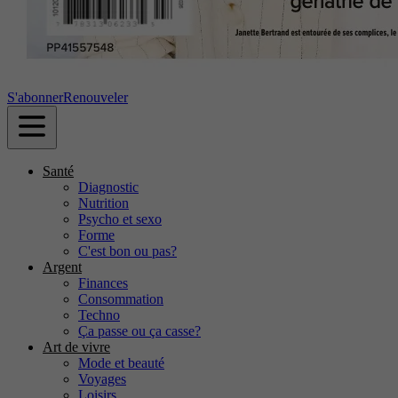
S'abonner
Renouveler
Santé
Diagnostic
Nutrition
Psycho et sexo
Forme
C'est bon ou pas?
Argent
Finances
Consommation
Techno
Ça passe ou ça casse?
Art de vivre
Mode et beauté
Voyages
Loisirs