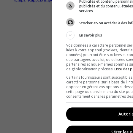
Publicités et contenu personna
publicités et du contenu, étud
services
Stocker et/ou accéder à des inf
En savoir plus
Vos données à caractère personnel seron
liées à votre appareil (cookies, identifi
données) pourront être stockées et cons
que partagées avec lui, ou utilisées spé
partenaires et nous-mêmes sommes susc
de géolocalisation précises.
Liste des p
Certains fournisseurs sont susceptibles
caractère personnel sur la base de l'int
opposer en gérant vos options ci-desso
cette page ou dans le menu du site pour
consentement dans les paramètres des c
Autori
Gérer les 