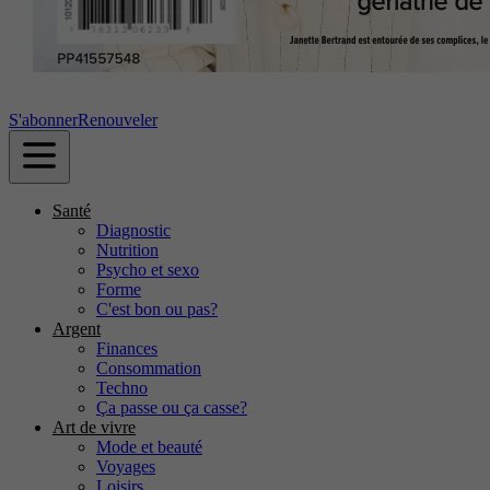
S'abonner
Renouveler
Santé
Diagnostic
Nutrition
Psycho et sexo
Forme
C'est bon ou pas?
Argent
Finances
Consommation
Techno
Ça passe ou ça casse?
Art de vivre
Mode et beauté
Voyages
Loisirs