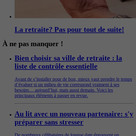
La retraite? Pas pour tout de suite!
À ne pas manquer !
Bien choisir sa ville de retraite : la
liste de contrôle essentielle
Avant de s’installer pour de bon, mieux vaut prendre le temps
d’évaluer si un milieu de vie correspond vraiment à ses
besoins… aujourd’hui, mais aussi demain. Voici les
principaux éléments à passer en revue.
Au lit avec un nouveau partenaire: s'y
préparer sans stresser
De nombreux célibataires de longue date éprouvent un