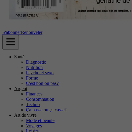
S'abonner
Renouveler
Santé
Diagnostic
Nutrition
Psycho et sexo
Forme
C'est bon ou pas?
Argent
Finances
Consommation
Techno
Ça passe ou ça casse?
Art de vivre
Mode et beauté
Voyages
Loisirs