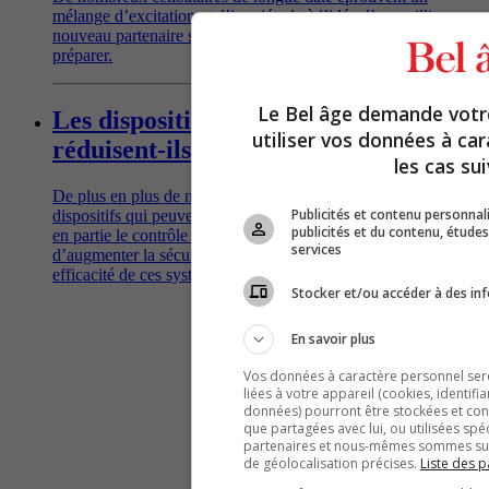
mélange d’excitation et d’inquiétude à l’idée d’accueillir un
nouveau partenaire sous la couette. Conseils pour s’y
préparer.
Le Bel âge demande vot
Les dispositifs d’aide à la conduite
utiliser vos données à ca
réduisent-ils vraiment les accidents?
les cas sui
De plus en plus de nouvelles voitures sont équipées de
Publicités et contenu personna
dispositifs qui peuvent alerter le conducteur et même prendre
publicités et du contenu, étud
en partie le contrôle à sa place, théoriquement dans le but
services
d’augmenter la sécurité sur les routes. Qu'en est-il de la réelle
efficacité de ces systèmes?
Stocker et/ou accéder à des inf
En savoir plus
Vos données à caractère personnel seron
liées à votre appareil (cookies, identifi
données) pourront être stockées et cons
que partagées avec lui, ou utilisées spé
partenaires et nous-mêmes sommes susc
de géolocalisation précises.
Liste des p