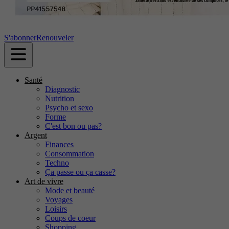
S'abonner
Renouveler
Santé
Diagnostic
Nutrition
Psycho et sexo
Forme
C'est bon ou pas?
Argent
Finances
Consommation
Techno
Ça passe ou ça casse?
Art de vivre
Mode et beauté
Voyages
Loisirs
Coups de coeur
Shopping