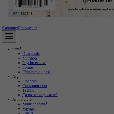
S'abonner
Renouveler
Santé
Diagnostic
Nutrition
Psycho et sexo
Forme
C'est bon ou pas?
Argent
Finances
Consommation
Techno
Ça passe ou ça casse?
Art de vivre
Mode et beauté
Voyages
Loisirs