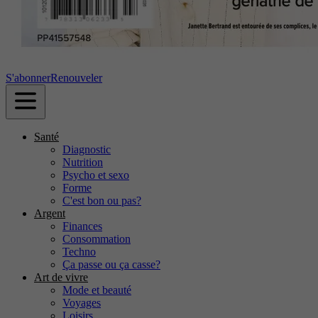
S'abonner
Renouveler
Santé
Diagnostic
Nutrition
Psycho et sexo
Forme
C'est bon ou pas?
Argent
Finances
Consommation
Techno
Ça passe ou ça casse?
Art de vivre
Mode et beauté
Voyages
Loisirs