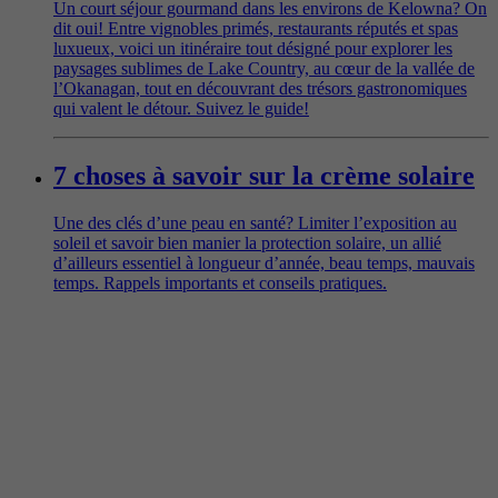
Un court séjour gourmand dans les environs de Kelowna? On
dit oui! Entre vignobles primés, restaurants réputés et spas
luxueux, voici un itinéraire tout désigné pour explorer les
paysages sublimes de Lake Country, au cœur de la vallée de
l’Okanagan, tout en découvrant des trésors gastronomiques
qui valent le détour. Suivez le guide!
7 choses à savoir sur la crème solaire
Une des clés d’une peau en santé? Limiter l’exposition au
soleil et savoir bien manier la protection solaire, un allié
d’ailleurs essentiel à longueur d’année, beau temps, mauvais
temps. Rappels importants et conseils pratiques.