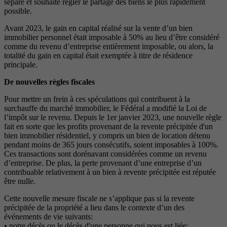
sépare et souhaite régler le partage des biens le plus rapidement
possible.
Avant 2023, le gain en capital réalisé sur la vente d’un bien
immobilier personnel était imposable à 50% au lieu d’être considéré
comme du revenu d’entreprise entièrement imposable, ou alors, la
totalité du gain en capital était exemptée à titre de résidence
principale.
De nouvelles règles fiscales
Pour mettre un frein à ces spéculations qui contribuent à la
surchauffe du marché immobilier, le Fédéral a modifié la Loi de
l’impôt sur le revenu. Depuis le 1er janvier 2023, une nouvelle règle
fait en sorte que les profits provenant de la revente précipitée d'un
bien immobilier résidentiel, y compris un bien de location détenu
pendant moins de 365 jours consécutifs, soient imposables à 100%.
Ces transactions sont dorénavant considérées comme un revenu
d’entreprise. De plus, la perte provenant d’une entreprise d’un
contribuable relativement à un bien à revente précipitée est réputée
être nulle.
Cette nouvelle mesure fiscale ne s’applique pas si la revente
précipitée de la propriété a lieu dans le contexte d’un des
événements de vie suivants:
• notre décès ou le décès d'une personne qui nous est liée;