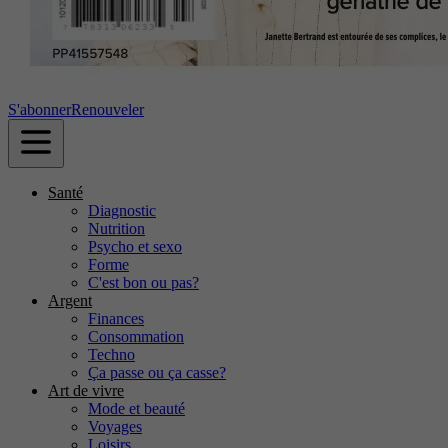
S'abonner
Renouveler
Santé
Diagnostic
Nutrition
Psycho et sexo
Forme
C'est bon ou pas?
Argent
Finances
Consommation
Techno
Ça passe ou ça casse?
Art de vivre
Mode et beauté
Voyages
Loisirs