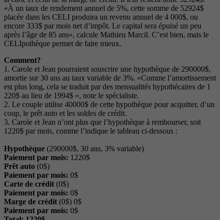
«À un taux de rendement annuel de 5%, cette somme de 52924$
placée dans les CELI produira un revenu annuel de 4 000$, ou
encore 333$ par mois net d’impôt. Le capital sera épuisé un peu
après l’âge de 85 ans», calcule Mathieu Marcil. C’est bien, mais le
CELIpothèque permet de faire mieux.
Comment?
1. Carole et Jean pourraient souscrire une hypothèque de 290000$,
amortie sur 30 ans au taux variable de 3%. «Comme l’amortissement
est plus long, cela se traduit par des mensualités hypothécaires de 1
220$ au lieu de 1994$ », note le spécialiste.
2. Le couple utilise 40000$ de cette hypothèque pour acquitter, d’un
coup, le prêt auto et les soldes de crédit.
3. Carole et Jean n’ont plus que l’hypothèque à rembourser, soit
1220$ par mois, comme l’indique le tableau ci-dessous :
Hypothèque
(290000$, 30 ans, 3% variable)
Paiement par mois:
1220$
Prêt auto
(0$)
Paiement par mois:
0$
Carte de crédit
(0$)
Paiement par mois:
0$
Marge de crédit
(0$) 0$
Paiement par mois:
0$
Total: 1220$