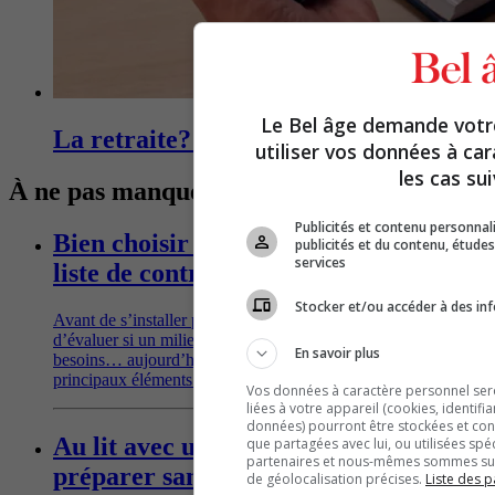
Le Bel âge demande vot
La retraite? Pas pour tout de suite!
utiliser vos données à ca
les cas sui
À ne pas manquer !
Publicités et contenu personna
Bien choisir sa ville de retraite : la
publicités et du contenu, étud
services
liste de contrôle essentielle
Stocker et/ou accéder à des inf
Avant de s’installer pour de bon, mieux vaut prendre le temps
d’évaluer si un milieu de vie correspond vraiment à ses
En savoir plus
besoins… aujourd’hui, mais aussi demain. Voici les
principaux éléments à passer en revue.
Vos données à caractère personnel seron
liées à votre appareil (cookies, identifi
données) pourront être stockées et cons
Au lit avec un nouveau partenaire: s'y
que partagées avec lui, ou utilisées spé
partenaires et nous-mêmes sommes susc
préparer sans stresser
de géolocalisation précises.
Liste des p