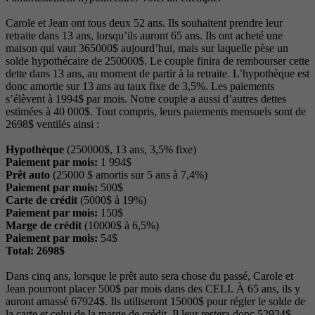
Carole et Jean ont tous deux 52 ans. Ils souhaitent prendre leur
retraite dans 13 ans, lorsqu’ils auront 65 ans. Ils ont acheté une
maison qui vaut 365000$ aujourd’hui, mais sur laquelle pèse un
solde hypothécaire de 250000$. Le couple finira de rembourser cette
dette dans 13 ans, au moment de partir à la retraite. L’hypothèque est
donc amortie sur 13 ans au taux fixe de 3,5%. Les paiements
s’élèvent à 1994$ par mois. Notre couple a aussi d’autres dettes
estimées à 40 000$. Tout compris, leurs paiements mensuels sont de
2698$ ventilés ainsi :
Hypothèque
(250000$, 13 ans, 3,5% fixe)
Paiement par mois:
1 994$
Prêt auto
(25000 $ amortis sur 5 ans à 7,4%)
Paiement par mois:
500$
Carte de crédit
(5000$ à 19%)
Paiement par mois:
150$
Marge de crédit
(10000$ à 6,5%)
Paiement par mois:
54$
Total: 2698$
Dans cinq ans, lorsque le prêt auto sera chose du passé, Carole et
Jean pourront placer 500$ par mois dans des CELI. À 65 ans, ils y
auront amassé 67924$. Ils utiliseront 15000$ pour régler le solde de
la carte et celui de la marge de crédit. Il leur restera donc 52924$.