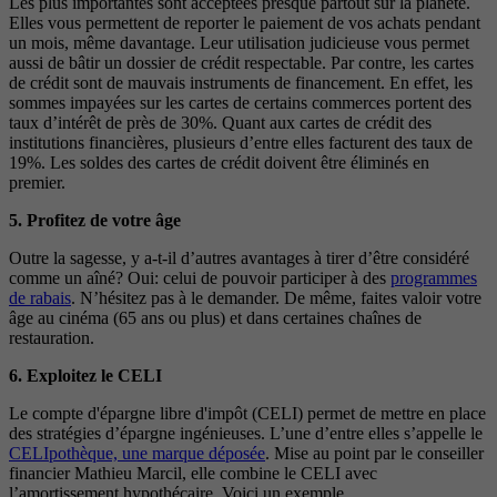
Les plus importantes sont acceptées presque partout sur la planète.
Elles vous permettent de reporter le paiement de vos achats pendant
un mois, même davantage. Leur utilisation judicieuse vous permet
aussi de bâtir un dossier de crédit respectable. Par contre, les cartes
de crédit sont de mauvais instruments de financement. En effet, les
sommes impayées sur les cartes de certains commerces portent des
taux d’intérêt de près de 30%. Quant aux cartes de crédit des
institutions financières, plusieurs d’entre elles facturent des taux de
19%. Les soldes des cartes de crédit doivent être éliminés en
premier.
5. Profitez de votre âge
Outre la sagesse, y a-t-il d’autres avantages à tirer d’être considéré
comme un aîné? Oui: celui de pouvoir participer à des
programmes
de rabais
. N’hésitez pas à le demander. De même, faites valoir votre
âge au cinéma (65 ans ou plus) et dans certaines chaînes de
restauration.
6. Exploitez le CELI
Le compte d'épargne libre d'impôt (CELI) permet de mettre en place
des stratégies d’épargne ingénieuses. L’une d’entre elles s’appelle le
CELIpothèque, une marque déposée
. Mise au point par le conseiller
financier Mathieu Marcil, elle combine le CELI avec
l’amortissement hypothécaire. Voici un exemple.