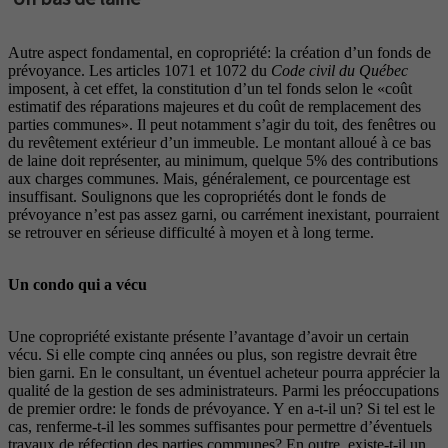
Autre aspect fondamental, en copropriété: la création d’un fonds de
prévoyance. Les articles 1071 et 1072 du
Code civil du Québec
imposent, à cet effet, la constitution d’un tel fonds selon le «coût
estimatif des réparations majeures et du coût de remplacement des
parties communes». Il peut notamment s’agir du toit, des fenêtres ou
du revêtement extérieur d’un immeuble. Le montant alloué à ce bas
de laine doit représenter, au minimum, quelque 5% des contributions
aux charges communes. Mais, généralement, ce pourcentage est
insuffisant. Soulignons que les copropriétés dont le fonds de
prévoyance n’est pas assez garni, ou carrément inexistant, pourraient
se retrouver en sérieuse difficulté à moyen et à long terme.
Un condo qui a vécu
Une copropriété existante présente l’avantage d’avoir un certain
vécu. Si elle compte cinq années ou plus, son registre devrait être
bien garni. En le consultant, un éventuel acheteur pourra apprécier la
qualité de la gestion de ses administrateurs. Parmi les préoccupations
de premier ordre: le fonds de prévoyance. Y en a-t-il un? Si tel est le
cas, renferme-t-il les sommes suffisantes pour permettre d’éventuels
travaux de réfection des parties communes? En outre, existe-t-il un