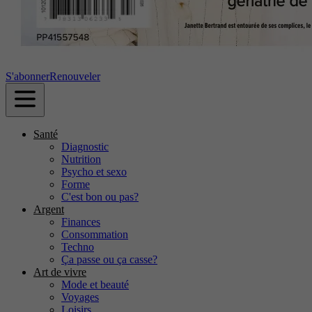
S'abonner
Renouveler
Santé
Diagnostic
Nutrition
Psycho et sexo
Forme
C'est bon ou pas?
Argent
Finances
Consommation
Techno
Ça passe ou ça casse?
Art de vivre
Mode et beauté
Voyages
Loisirs