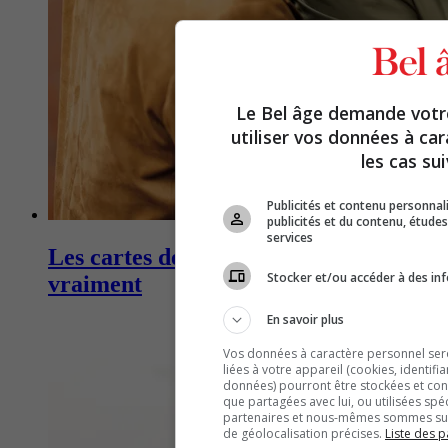
Le Bel âge demande vot
utiliser vos données à ca
les cas sui
Publicités et contenu personna
publicités et du contenu, étud
services
Les cartes de crédit qui rapportent
Stocker et/ou accéder à des inf
vraiment
En savoir plus
Vos données à caractère personnel seron
liées à votre appareil (cookies, identifi
données) pourront être stockées et cons
que partagées avec lui, ou utilisées spé
partenaires et nous-mêmes sommes susc
de géolocalisation précises.
Liste des p