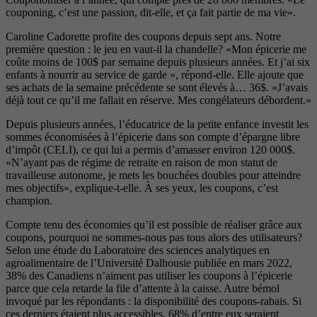
couponing, c’est une passion, dit-elle, et ça fait partie de ma vie».
Caroline Cadorette profite des coupons depuis sept ans. Notre
première question : le jeu en vaut-il la chandelle? «Mon épicerie me
coûte moins de 100$ par semaine depuis plusieurs années. Et j’ai six
enfants à nourrir au service de garde », répond-elle. Elle ajoute que
ses achats de la semaine précédente se sont élevés à… 36$. «J’avais
déjà tout ce qu’il me fallait en réserve. Mes congélateurs débordent.»
Depuis plusieurs années, l’éducatrice de la petite enfance investit les
sommes économisées à l’épicerie dans son compte d’épargne libre
d’impôt (CELI), ce qui lui a permis d’amasser environ 120 000$.
«N’ayant pas de régime de retraite en raison de mon statut de
travailleuse autonome, je mets les bouchées doubles pour atteindre
mes objectifs», explique-t-elle. À ses yeux, les coupons, c’est
champion.
Compte tenu des économies qu’il est possible de réaliser grâce aux
coupons, pourquoi ne sommes-nous pas tous alors des utilisateurs?
Selon une étude du Laboratoire des sciences analytiques en
agroalimentaire de l’Université Dalhousie publiée en mars 2022,
38% des Canadiens n’aiment pas utiliser les coupons à l’épicerie
parce que cela retarde la file d’attente à la caisse. Autre bémol
invoqué par les répondants : la disponibilité des coupons-rabais. Si
ces derniers étaient plus accessibles, 68% d’entre eux seraient