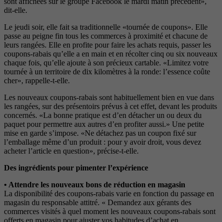
sont affichées sur le groupe Facebook le mardi matin précédent»,
dit-elle.
Le jeudi soir, elle fait sa traditionnelle «tournée de coupons». Elle
passe au peigne fin tous les commerces à proximité et chacune de
leurs rangées. Elle en profite pour faire les achats requis, passer les
coupons-rabais qu’elle a en main et en récolter cinq ou six nouveaux
chaque fois, qu’elle ajoute à son précieux cartable. «Limitez votre
tournée à un territoire de dix kilomètres à la ronde: l’essence coûte
cher», rappelle-t-elle.
Les nouveaux coupons-rabais sont habituellement bien en vue dans
les rangées, sur des présentoirs prévus à cet effet, devant les produits
concernés. «La bonne pratique est d’en détacher un ou deux du
paquet pour permettre aux autres d’en profiter aussi.» Une petite
mise en garde s’impose. «Ne détachez pas un coupon fixé sur
l’emballage même d’un produit : pour y avoir droit, vous devez
acheter l’article en question», précise-t-elle.
Des ingrédients pour pimenter l’expérience
• Attendre les nouveaux bons de réduction en magasin
La disponibilité des coupons-rabais varie en fonction du passage en
magasin du responsable attitré. « Demandez aux gérants des
commerces visités à quel moment les nouveaux coupons-rabais sont
offerts en magasin pour ajuster vos habitudes d’achat en