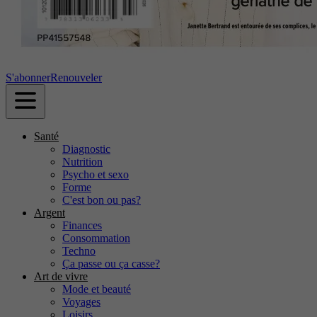
S'abonner
Renouveler
Santé
Diagnostic
Nutrition
Psycho et sexo
Forme
C'est bon ou pas?
Argent
Finances
Consommation
Techno
Ça passe ou ça casse?
Art de vivre
Mode et beauté
Voyages
Loisirs