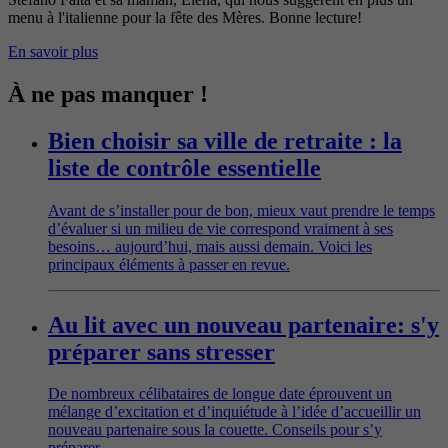
menu à l'italienne pour la fête des Mères. Bonne lecture!
En savoir plus
À ne pas manquer !
Bien choisir sa ville de retraite : la
liste de contrôle essentielle
Avant de s’installer pour de bon, mieux vaut prendre le temps
d’évaluer si un milieu de vie correspond vraiment à ses
besoins… aujourd’hui, mais aussi demain. Voici les
principaux éléments à passer en revue.
Au lit avec un nouveau partenaire: s'y
préparer sans stresser
De nombreux célibataires de longue date éprouvent un
mélange d’excitation et d’inquiétude à l’idée d’accueillir un
nouveau partenaire sous la couette. Conseils pour s’y
préparer.