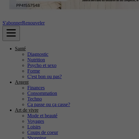
S'abonner
Renouveler
Santé
Diagnostic
Nutrition
Psycho et sexo
Forme
C'est bon ou pas?
Argent
Finances
Consommation
Techno
Ça passe ou ça casse?
Art de vivre
Mode et beauté
Voyages
Loisirs
Coups de coeur
Shopping