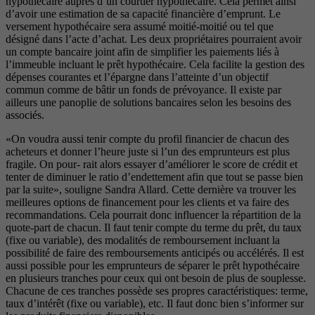
hypothécaire auprès d’un courtier hypothécaire. Cela permet ainsi
d’avoir une estimation de sa capacité financière d’emprunt. Le
versement hypothécaire sera assumé moitié-moitié ou tel que
désigné dans l’acte d’achat. Les deux propriétaires pourraient avoir
un compte bancaire joint afin de simplifier les paiements liés à
l’immeuble incluant le prêt hypothécaire. Cela facilite la gestion des
dépenses courantes et l’épargne dans l’atteinte d’un objectif
commun comme de bâtir un fonds de prévoyance. Il existe par
ailleurs une panoplie de solutions bancaires selon les besoins des
associés.
«On voudra aussi tenir compte du profil financier de chacun des
acheteurs et donner l’heure juste si l’un des emprunteurs est plus
fragile. On pour- rait alors essayer d’améliorer le score de crédit et
tenter de diminuer le ratio d’endettement afin que tout se passe bien
par la suite», souligne Sandra Allard. Cette dernière va trouver les
meilleures options de financement pour les clients et va faire des
recommandations. Cela pourrait donc influencer la répartition de la
quote-part de chacun. Il faut tenir compte du terme du prêt, du taux
(fixe ou variable), des modalités de remboursement incluant la
possibilité de faire des remboursements anticipés ou accélérés. Il est
aussi possible pour les emprunteurs de séparer le prêt hypothécaire
en plusieurs tranches pour ceux qui ont besoin de plus de souplesse.
Chacune de ces tranches possède ses propres caractéristiques: terme,
taux d’intérêt (fixe ou variable), etc. Il faut donc bien s’informer sur