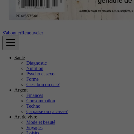
S'abonner
Renouveler
Santé
Diagnostic
Nutrition
Psycho et sexo
Forme
C'est bon ou pas?
Argent
Finances
Consommation
Techno
Ça passe ou ça casse?
Art de vivre
Mode et beauté
Voyages
Loisirs