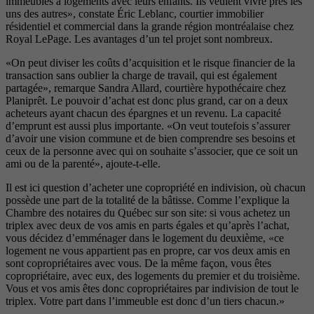
immeubles à logements avec leurs enfants. Ils veulent vivre près les
uns des autres», constate Éric Leblanc, courtier immobilier
résidentiel et commercial dans la grande région montréalaise chez
Royal LePage. Les avantages d’un tel projet sont nombreux.
«On peut diviser les coûts d’acquisition et le risque financier de la
transaction sans oublier la charge de travail, qui est également
partagée», remarque Sandra Allard, courtière hypothécaire chez
Planiprêt. Le pouvoir d’achat est donc plus grand, car on a deux
acheteurs ayant chacun des épargnes et un revenu. La capacité
d’emprunt est aussi plus importante. «On veut toutefois s’assurer
d’avoir une vision commune et de bien comprendre ses besoins et
ceux de la personne avec qui on souhaite s’associer, que ce soit un
ami ou de la parenté», ajoute-t-elle.
Il est ici question d’acheter une copropriété en indivision, où chacun
possède une part de la totalité de la bâtisse. Comme l’explique la
Chambre des notaires du Québec sur son site: si vous achetez un
triplex avec deux de vos amis en parts égales et qu’après l’achat,
vous décidez d’emménager dans le logement du deuxième, «ce
logement ne vous appartient pas en propre, car vos deux amis en
sont copropriétaires avec vous. De la même façon, vous êtes
copropriétaire, avec eux, des logements du premier et du troisième.
Vous et vos amis êtes donc copropriétaires par indivision de tout le
triplex. Votre part dans l’immeuble est donc d’un tiers chacun.»