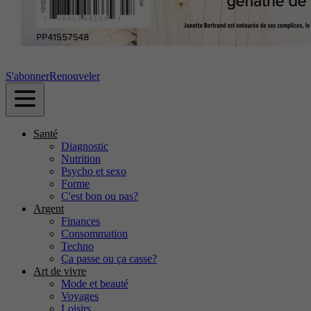
S'abonner
Renouveler
Santé
Diagnostic
Nutrition
Psycho et sexo
Forme
C'est bon ou pas?
Argent
Finances
Consommation
Techno
Ça passe ou ça casse?
Art de vivre
Mode et beauté
Voyages
Loisirs