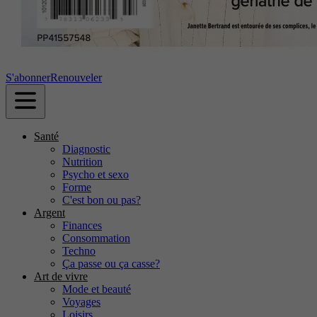
S'abonner
Renouveler
Santé
Diagnostic
Nutrition
Psycho et sexo
Forme
C'est bon ou pas?
Argent
Finances
Consommation
Techno
Ça passe ou ça casse?
Art de vivre
Mode et beauté
Voyages
Loisirs